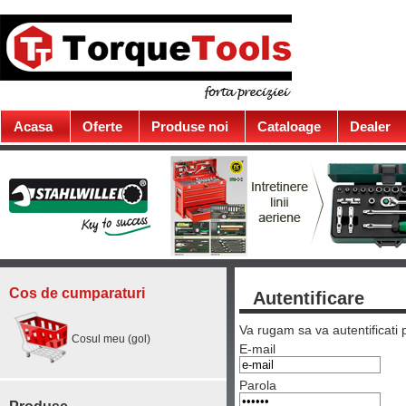
Acasa
Oferte
Produse noi
Cataloage
Dealer
Cos de cumparaturi
Autentificare
Va rugam sa va autentificati 
Cosul meu (gol)
E-mail
Parola